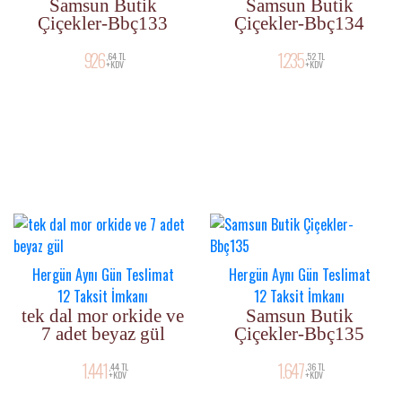
Samsun Butik
Samsun Butik
Çiçekler-Bbç133
Çiçekler-Bbç134
926
1.235
,64 TL
,52 TL
+KDV
+KDV
Hergün Aynı Gün Teslimat
Hergün Aynı Gün Teslimat
12 Taksit İmkanı
12 Taksit İmkanı
tek dal mor orkide ve
Samsun Butik
7 adet beyaz gül
Çiçekler-Bbç135
1.441
1.647
,44 TL
,36 TL
+KDV
+KDV