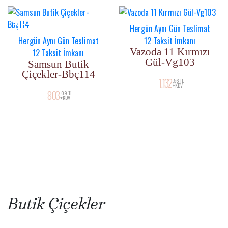
YENI ÜRÜN
Hergün Aynı Gün Teslimat
Hergün Aynı Gün Teslimat
12 Taksit İmkanı
Vazoda 11 Kırmızı
12 Taksit İmkanı
Gül-Vg103
Samsun Butik
Çiçekler-Bbç114
1.132
,56 TL
+KDV
803
,09 TL
+KDV
Butik Çiçekler