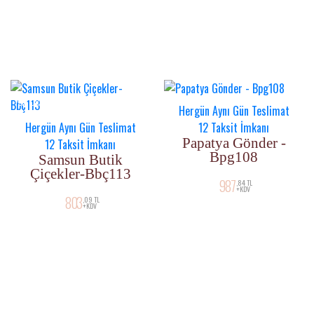
YENI ÜRÜN
Hergün Aynı Gün Teslimat
Hergün Aynı Gün Teslimat
12 Taksit İmkanı
Papatya Gönder -
12 Taksit İmkanı
Bpg108
Samsun Butik
Çiçekler-Bbç113
987
,84 TL
+KDV
803
,09 TL
+KDV