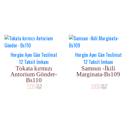
Hergün Aynı Gün Teslimat
Hergün Aynı Gün Teslimat
12 Taksit İmkanı
12 Taksit İmkanı
Tokata kırmızı
Samsun -İkili
Antorium Gönder-
Marginata-Bs109
Bs110
1.235
1.800
,52 TL
,00 TL
+KDV
+KDV