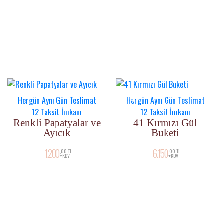
HAFTANIN
YENI ÜRÜN
ÜRÜNÜ
Hergün Aynı Gün Teslimat
Hergün Aynı Gün Teslimat
12 Taksit İmkanı
12 Taksit İmkanı
Renkli Papatyalar ve
41 Kırmızı Gül
Ayıcık
Buketi
1.200
6.150
,00 TL
,00 TL
+KDV
+KDV