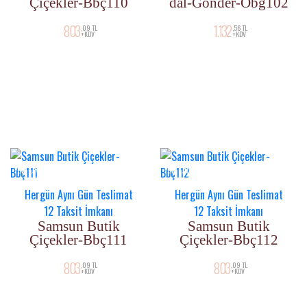
Çiçekler-Bbç110
dal-Gönder-Obg102
803
1.132
,09 TL
,56 TL
+KDV
+KDV
YENI ÜRÜN
YENI ÜRÜN
Hergün Aynı Gün Teslimat
Hergün Aynı Gün Teslimat
12 Taksit İmkanı
12 Taksit İmkanı
Samsun Butik
Samsun Butik
Çiçekler-Bbç111
Çiçekler-Bbç112
803
803
,09 TL
,09 TL
+KDV
+KDV