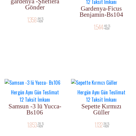
gardenya -Şheflera
12 Taksit İmkanı
Gönder
Gardenya-Ficus
Benjamin-Bs104
1.358
,64 TL
+KDV
1.544
,40 TL
+KDV
Hergün Aynı Gün Teslimat
Hergün Aynı Gün Teslimat
12 Taksit İmkanı
12 Taksit İmkanı
Samsun -3 lü Yucca-
Sepette Kırmızı
Bs106
Güller
1.853
1.132
,28 TL
,56 TL
+KDV
+KDV