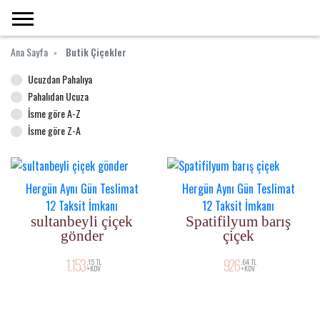
Ana Sayfa
Butik Çiçekler
Ucuzdan Pahalıya
Pahalıdan Ucuza
İsme göre A-Z
İsme göre Z-A
Hergün Aynı Gün Teslimat
Hergün Aynı Gün Teslimat
12 Taksit İmkanı
12 Taksit İmkanı
sultanbeyli çiçek
Spatifilyum barış
gönder
çiçek
1.153
926
,15 TL
,64 TL
+KDV
+KDV